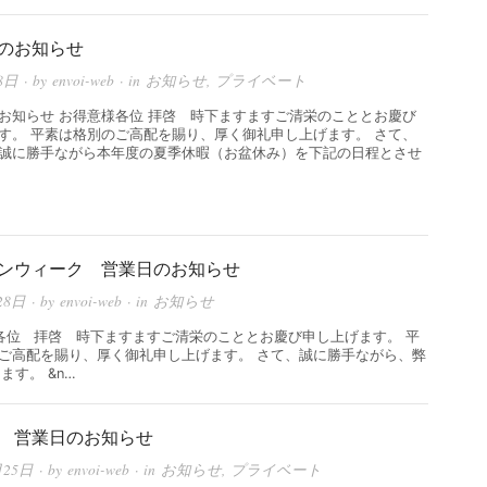
のお知らせ
8日
· by
envoi-web
· in
お知らせ
,
プライベート
お知らせ お得意様各位 拝啓 時下ますますご清栄のこととお慶び
す。 平素は格別のご高配を賜り、厚く御礼申し上げます。 さて、
誠に勝手ながら本年度の夏季休暇（お盆休み）を下記の日程とさせ
ンウィーク 営業日のお知らせ
28日
· by
envoi-web
· in
お知らせ
位 拝啓 時下ますますご清栄のこととお慶び申し上げます。 平
ご高配を賜り、厚く御礼申し上げます。 さて、誠に勝手ながら、弊
す。 &n…
 営業日のお知らせ
月25日
· by
envoi-web
· in
お知らせ
,
プライベート