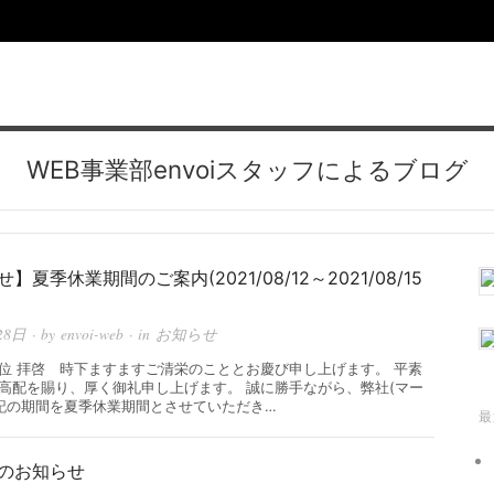
WEB事業部envoiスタッフによるブログ
】夏季休業期間のご案内(2021/08/12～2021/08/15
28日
· by
envoi-web
· in
お知らせ
位 拝啓 時下ますますご清栄のこととお慶び申し上げます。 平素
高配を賜り、厚く御礼申し上げます。 誠に勝手ながら、弊社(マー
記の期間を夏季休業期間とさせていただき…
最
のお知らせ