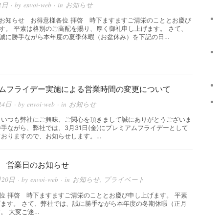
2日
· by
envoi-web
· in
お知らせ
お知らせ お得意様各位 拝啓 時下ますますご清栄のこととお慶び
す。 平素は格別のご高配を賜り、厚く御礼申し上げます。 さて、
誠に勝手ながら本年度の夏季休暇（お盆休み）を下記の日…
ムフライデー実施による営業時間の変更について
24日
· by
envoi-web
· in
お知らせ
 いつも弊社にご興味、ご関心を頂きまして誠にありがとうございま
勝手ながら、弊社では、3月31日(金)にプレミアムフライデーとして
ておりますので、お知らせします。…
 営業日のお知らせ
月20日
· by
envoi-web
· in
お知らせ
,
プライベート
位 拝啓 時下ますますご清栄のこととお慶び申し上げます。 平素
ます。 さて、弊社では、誠に勝手ながら本年度の冬期休暇（正月
。 大変ご迷…