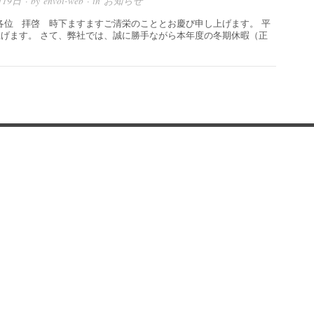
月19日
· by
envoi-web
· in
お知らせ
位 拝啓 時下ますますご清栄のこととお慶び申し上げます。 平
げます。 さて、弊社では、誠に勝手ながら本年度の冬期休暇（正