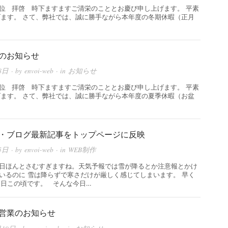
位 拝啓 時下ますますご清栄のこととお慶び申し上げます。 平素
ます。 さて、弊社では、誠に勝手ながら本年度の冬期休暇（正月
のお知らせ
8日
· by
envoi-web
· in
お知らせ
位 拝啓 時下ますますご清栄のこととお慶び申し上げます。 平素
ます。 さて、弊社では、誠に勝手ながら本年度の夏季休暇（お盆
・ブログ最新記事をトップページに反映
5日
· by
envoi-web
· in
WEB制作
日ほんとさむすぎますね。天気予報では雪が降るとか注意報とかけ
いるのに 雪は降らずで寒さだけが厳しく感じてしまいます。 早く
日この頃です。 そんな今日…
営業のお知らせ