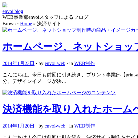
envoi blog
WEB事業部envoiスタッフによるブログ
Browse:
Home
»
決済サイト
ホームページ、ネットショッ
2014年1月23日
· by
envoi-web
· in
WEB制作
こんにちは。今日も前回に引き続き、プリント事業部【print
分、デザインイメージが決…
決済機能を取り入れたホーム
2014年1月20日
· by
envoi-web
· in
WEB制作
こんにちは！今日は前回に引き続き、決済サイト制作をサイトのメ