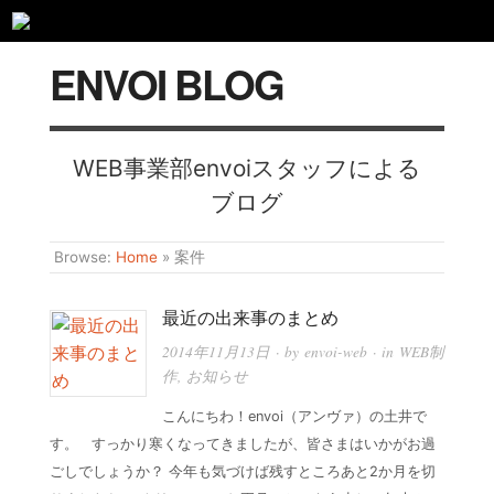
ENVOI BLOG
WEB事業部envoiスタッフによる
ブログ
Browse:
Home
»
案件
最近の出来事のまとめ
2014年11月13日
· by
envoi-web
· in
WEB制
作
,
お知らせ
こんにちわ！envoi（アンヴァ）の土井で
す。 すっかり寒くなってきましたが、皆さまはいかがお過
ごしでしょうか？ 今年も気づけば残すところあと2か月を切