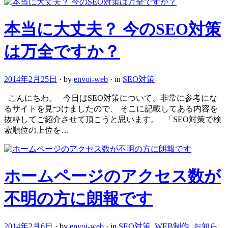
本当に大丈夫？ 今のSEO対策
は万全ですか？
2014年2月25日
· by
envoi-web
· in
SEO対策
こんにちわ。 今日はSEO対策について、非常に参考にな
るサイトを見つけましたので、 そこに記載してある内容を
抜粋してご紹介させて頂こうと思います。 「SEO対策で検
索順位の上位を…
ホームページのアクセス数が
不明の方に朗報です
2014年2月6日
· by
envoi-web
· in
SEO対策
,
WEB制作
,
お知ら